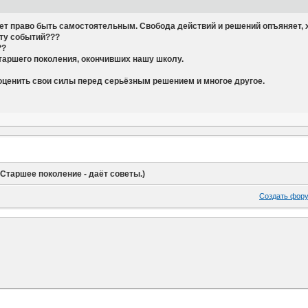
т право быть самостоятельным. Свобода действий и решений опъяняет, хоч
оту событий???
??
таршего поколения, окончивших нашу школу.
 оценить свои силы перед серьёзным решением и многое другое.
таршее поколение - даёт советы.)
Создать фор