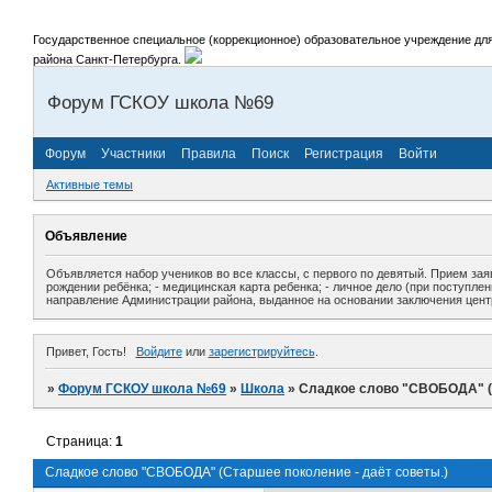
Государственное специальное (коррекционное) образовательное учреждение дл
района Санкт-Петербурга.
Форум ГСКОУ школа №69
Форум
Участники
Правила
Поиск
Регистрация
Войти
Активные темы
Объявление
Объявляется набор учеников во все классы, с первого по девятый. Прием зая
рождении ребёнка; - медицинская карта ребенка; - личное дело (при поступлен
направление Администрации района, выданное на основании заключения цент
Привет, Гость!
Войдите
или
зарегистрируйтесь
.
»
Форум ГСКОУ школа №69
»
Школа
»
Сладкое слово "СВОБОДА" (С
Страница:
1
Сладкое слово "СВОБОДА" (Старшее поколение - даёт советы.)