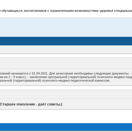
я обучающихся, воспитанников с ограниченными возможностями здоровья специальная
влений начинается с 01.04.2011. Для зачисления необходимы следующие документы: - 
ии во 2 - 9 класс); - заключение центральной (территориальной) психолого-медико-пед
ральной (территориальной) психолого-медико-педагогической комиссии.
таршее поколение - даёт советы.)