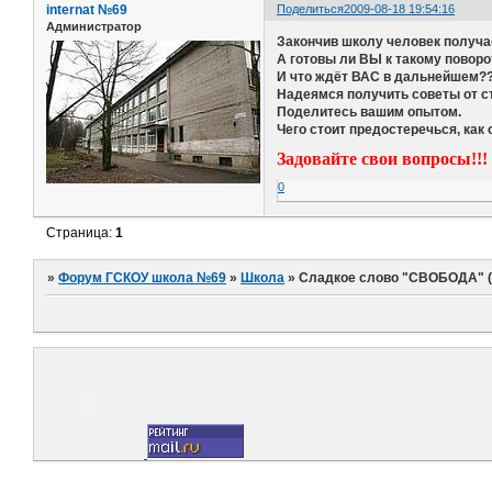
internat №69
Поделиться
2009-08-18 19:54:16
Администратор
Закончив школу человек получае
А готовы ли ВЫ к такому повор
И что ждёт ВАС в дальнейшем?
Надеямся получить советы от с
Поделитесь вашим опытом.
Чего стоит предостеречься, как
Задовайте свои вопросы!!!
0
Страница:
1
»
Форум ГСКОУ школа №69
»
Школа
»
Сладкое слово "СВОБОДА" (С