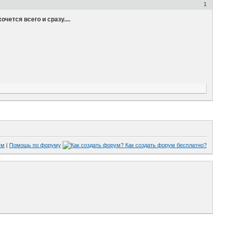
1
ется всего и сразу....
ум
|
Помощь по форуму