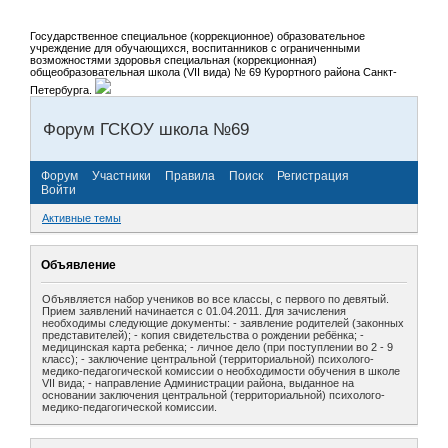
Государственное специальное (коррекционное) образовательное
учреждение для обучающихся, воспитанников с ограниченными
возможностями здоровья специальная (коррекционная)
общеобразовательная школа (VII вида) № 69 Курортного района Санкт-
Петербурга.
Форум ГСКОУ школа №69
Форум
Участники
Правила
Поиск
Регистрация
Войти
Активные темы
Объявление
Объявляется набор учеников во все классы, с первого по девятый.
Прием заявлений начинается с 01.04.2011. Для зачисления
необходимы следующие документы: - заявление родителей (законных
представителей); - копия свидетельства о рождении ребёнка; -
медицинская карта ребенка; - личное дело (при поступлении во 2 - 9
класс); - заключение центральной (территориальной) психолого-
медико-педагогической комиссии о необходимости обучения в школе
VII вида; - направление Администрации района, выданное на
основании заключения центральной (территориальной) психолого-
медико-педагогической комиссии.