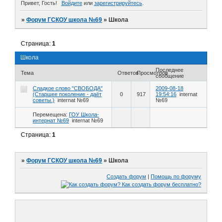
Привет, Гость!
Войдите
или
зарегистрируйтесь
.
»
Форум ГСКОУ школа №69
»
Школа
Страница:
1
Школа
Последнее
Тема
Ответов
Просмотров
сообщение
Сладкое слово "СВОБОДА"
2009-08-18
(Старшее поколение - даёт
0
917
19:54:16
internat
советы.)
internat №69
№69
Перемещена:
ГОУ Школа-
интернат №69
internat №69
Страница:
1
»
Форум ГСКОУ школа №69
»
Школа
Создать форум
|
Помощь по форуму